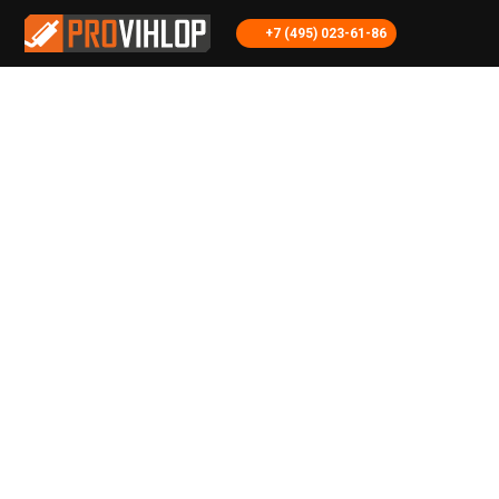
+7 (495) 023-61-86
Установка обманки на лямбду датчика
УСТАНОВКА
ОБМАНКИ НА
ЛЯМБДУ ДАТЧИКА
MINI