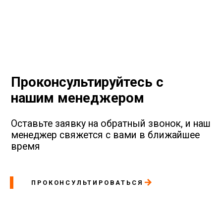
Евро-2. Двигатель станет нормально
набирать обороты, исчезнут ошибки и
необходимость постоянно чистить/
покупать дорогостоящие детали.
Вибрацию, плохой отклик,
Проконсультируйтесь с
неэффективность КПП концерна VAG тоже
нашим менеджером
устранит программная прошивка.
Оставьте заявку на обратный звонок, и наш
менеджер свяжется с вами в ближайшее
время
ПРОКОНСУЛЬТИРОВАТЬСЯ