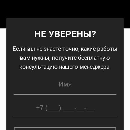
скорости – возможно (при соблюдении
допустимого числа оборотов для
сохранения уровня расхода топлива).
Активизируется 1 передача на коробках
НЕ УВЕРЕНЫ?
DSG-7 (от 0 до 17 км/ч), что исключает
Если вы не знаете точно, какие работы
слабый отклик педали и износ сцепления.
вам нужны,
получите бесплатную
Доступны опции: изменение режимных
консультацию нашего менеджера.
точек, ограничений по крутящему моменту,
порога оборотов КПП и Launch Control.
ProVihlop дает гарантию на работы и
делает прошивку на сервисных ПК с
протестированным ПО. Любительский
тюнинг КПП в лучшем случае не поможет,
в худшем – приведет к поломке коробки и